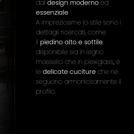
dal
design moderno
ed
essenziale
.
A impreziosirne lo stile sono i
dettagli ricercati, come
il
piedino alto e sottile
,
disponibile sia in legno
massello che in plexiglass,, e
le
delicate cuciture
che ne
seguono armoniosamente il
profilo.