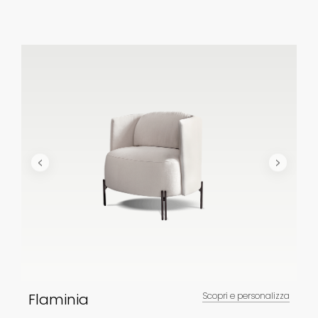
Flaminia
Scopri e personalizza