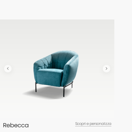
Rebecca
Scopri e personalizza