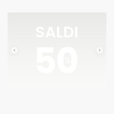
SALDI