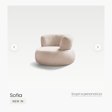
Sofia
Scopri e personalizza
NEW IN