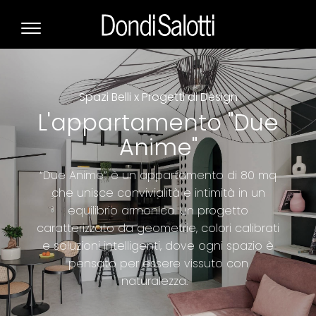
Spazi Belli x Progetti di Design
L'appartamento "Due
Anime"
“Due Anime” è un appartamento di 80 mq
che unisce convivialità e intimità in un
equilibrio armonico. Un progetto
caratterizzato da geometrie, colori calibrati
e soluzioni intelligenti, dove ogni spazio è
pensato per essere vissuto con
naturalezza.