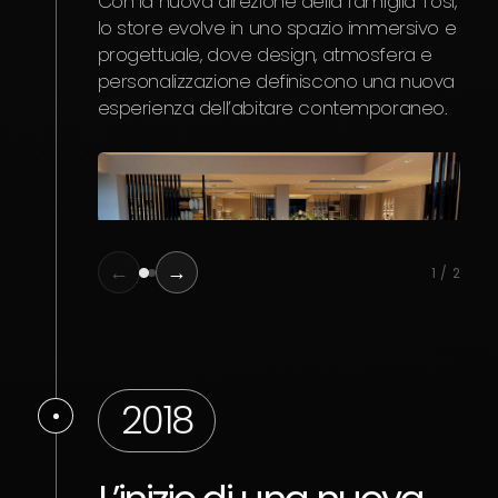
Con la nuova direzione della famiglia Tosi,
conc
lo store evolve in uno spazio immersivo e
visi
progettuale, dove design, atmosfera e
dell
personalizzazione definiscono una nuova
dive
esperienza dell’abitare contemporaneo.
pren
lam
Nasc
armo
dial
←
→
1 / 2
2018