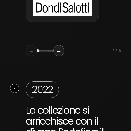
←
→
1 / 8
2022
La collezione si
Do
arricchisce con il
co