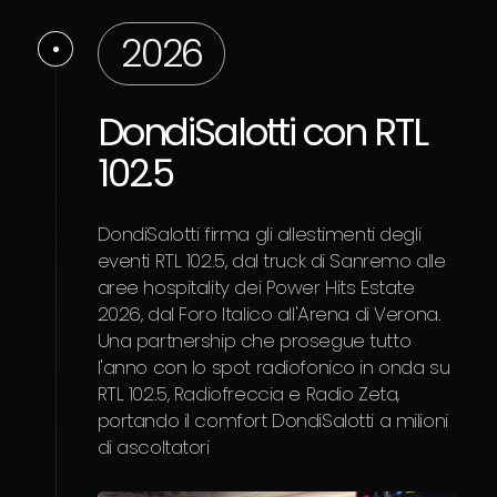
2026
DondiSalotti con RTL
Il
102.5
en
e
DondiSalotti firma gli allestimenti degli
c
eventi RTL 102.5, dal truck di Sanremo alle
aree hospitality dei Power Hits Estate
2026, dal Foro Italico all'Arena di Verona.
Graz
Una partnership che prosegue tutto
prop
l'anno con lo spot radiofonico in onda su
inte
RTL 102.5, Radiofreccia e Radio Zeta,
attr
portando il comfort DondiSalotti a milioni
e un
di ascoltatori
coni
pens