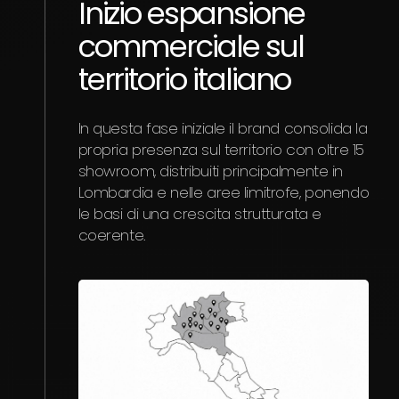
Inizio espansione
commerciale sul
territorio italiano
In questa fase iniziale il brand consolida la
propria presenza sul territorio con oltre 15
showroom, distribuiti principalmente in
Lombardia e nelle aree limitrofe, ponendo
le basi di una crescita strutturata e
coerente.