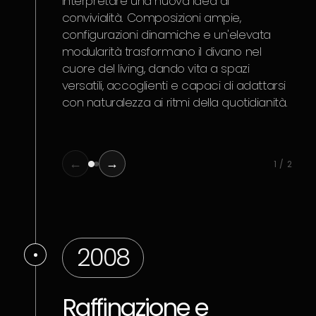
interpretare una nuova idea di
con 
convivialità. Composizioni ampie,
che 
configurazioni dinamiche e un'elevata
pers
modularità trasformano il divano nel
amb
cuore del living, dando vita a spazi
disti
versatili, accoglienti e capaci di adattarsi
con naturalezza ai ritmi della quotidianità.
←
→
1 / 2
2008
Raffinazione e