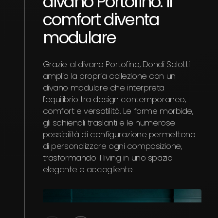
divano Portofino: il
di
comfort diventa
Con 
modulare
Ital
nel 
prop
Grazie al divano Portofino, Dondi Salotti
pro
amplia la propria collezione con un
stra
divano modulare che interpreta
pres
l'equilibrio tra design contemporaneo,
piat
comfort e versatilità. Le forme morbide,
raff
gli schienali traslanti e le numerose
nazi
possibilità di configurazione permettono
pos
di personalizzare ogni composizione,
del
trasformando il living in uno spazio
elegante e accogliente.