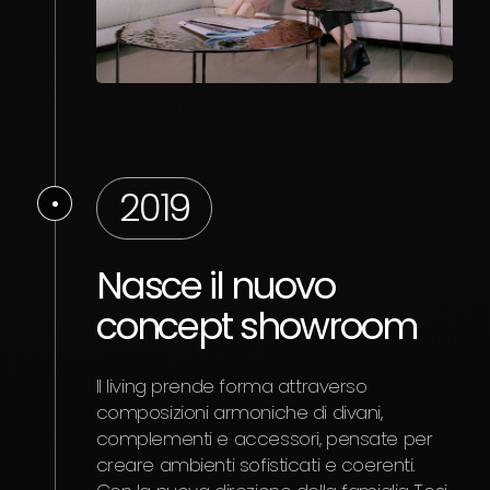
2019
Nasce il nuovo
L’
concept showroom
c
at
Il living prende forma attraverso
Lo
composizioni armoniche di divani,
complementi e accessori, pensate per
creare ambienti sofisticati e coerenti.
A se