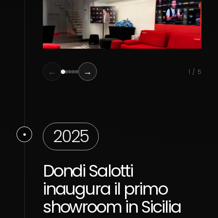
ambi
←
→
1 / 5
2025
Dondi Salotti
Do
inaugura il primo
pr
showroom in Sicilia
S