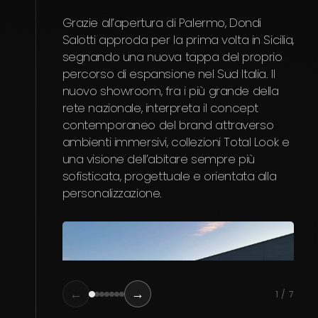
Ex
Grazie all’apertura di Palermo, Dondi
Salotti approda per la prima volta in Sicilia,
Con 
segnando una nuova tappa del proprio
form
percorso di espansione nel Sud Italia. Il
ospi
nuovo showroom, fra i più grande della
nel 
rete nazionale, interpreta il concept
dell
contemporaneo del brand attraverso
comp
ambienti immersivi, collezioni Total Look e
gli 
una visione dell’abitare sempre più
even
sofisticata, progettuale e orientata alla
inte
personalizzazione.
acco
dura
←
→
1 / 7