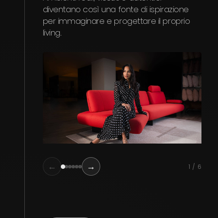
modu
diventano così una fonte di ispirazione
libe
per immaginare e progettare il proprio
eleg
living.
diffe
←
→
1 / 6