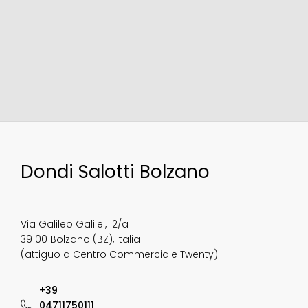
​Dondi Salotti Bolzano
​​Via ​Galileo Galilei, 12/a
39100 ​Bolzano (BZ), Italia
(attiguo a Centro Commerciale Twenty)
+39
04711750111