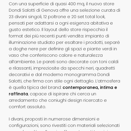
Con una superficie di quasi 400 mq, il nuovo store
Dondi Salotti di Genova offre una selezione curata di
23 divani singoli, 12 poltrone e 20 set total look,
pensati per adattarsi a ogni esigenza abitativa e
gusto estetico. Il layout dello store rispecchia il
format dei più recenti punti vendita: impianto di
illuminazione studiato per esaltare i prodotti, separé
a doghe nere per definire gli spazi e piante verdi in
vaso che conferiscono calore e naturalezza
all’ambiente. Le pareti sono decorate con toni caldi
e rilassanti, impreziosite da specchi neri, quadretti
decorativi e dal moderno monogramma Dondi
Salotti, che firma con stile ogni dettaglio. L’atmosfera
è quella tipica del brand:
contemporanea, intima e
raffinata
, capace di ispirare chi cerca un
arredamento che coniughi design ricercato e
comfort assoluto.
I divani, proposti in numerose dimensioni e
configurazioni, sono rivestiti con materiali selezionati