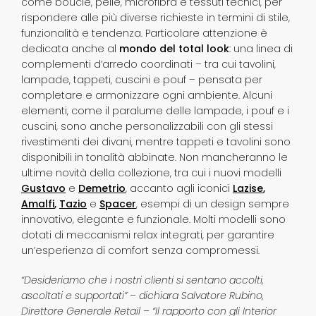
come bouclé, pelle, microfibra e tessuti tecnici, per
rispondere alle più diverse richieste in termini di stile,
funzionalità e tendenza. Particolare attenzione è
dedicata anche al
mondo del total look
: una linea di
complementi d’arredo coordinati – tra cui tavolini,
lampade, tappeti, cuscini e pouf – pensata per
completare e armonizzare ogni ambiente. Alcuni
elementi, come il paralume delle lampade, i pouf e i
cuscini, sono anche personalizzabili con gli stessi
rivestimenti dei divani, mentre tappeti e tavolini sono
disponibili in tonalità abbinate. Non mancheranno le
ultime novità della collezione, tra cui i nuovi modelli
Gustavo
e
Demetrio
, accanto agli iconici
Lazise
,
Amalfi
,
Tazio
e
Spacer
, esempi di un design sempre
innovativo, elegante e funzionale. Molti modelli sono
dotati di meccanismi relax integrati, per garantire
un’esperienza di comfort senza compromessi.
“Desideriamo che i nostri clienti si sentano accolti,
ascoltati e supportati” – dichiara Salvatore Rubino,
Direttore Generale Retail – “Il rapporto con gli Interior