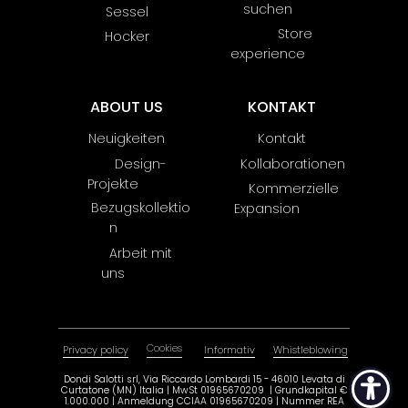
suchen
Sessel
Store
Hocker
experience
ABOUT US
KONTAKT
Neuigkeiten
Kontakt
Design-
Kollaborationen
Projekte
Kommerzielle
Bezugskollektio
Expansion
n
Arbeit mit
uns
Cookies
Privacy policy
Informativ
Whistleblowing
Dondi Salotti srl, Via Riccardo Lombardi 15 - 46010 Levata di
Curtatone (MN) Italia | MwSt 01965670209 | ​Grundkapital €
1.000.000 | Anmeldung CCIAA 01965670209 | Nummer REA