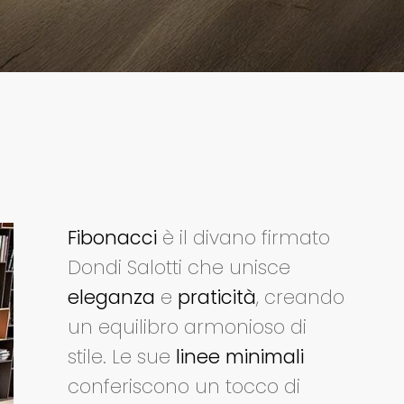
Fibonacci
è il divano firmato
Dondi Salotti che unisce
eleganza
e
praticità
, creando
un equilibro armonioso di
stile. Le sue
linee minimali
conferiscono un tocco di