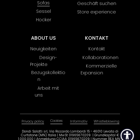
Sofas
Geschäft suchen
Sessel
Store experience
Hocker
ABOUT US
KONTAKT
Neuigkeiten
Kontakt
Design-
Kollaborationen
Projekte
Kommerzielle
Bezugskollektio
Expansion
n
Arbeit mit
uns
Cookies
Privacy policy
Informativ
Whistleblowing
Dondi Salotti srl, Via Riccardo Lombardi 15 - 46010 Levata di
Curtatone (MN) Italia | MwSt 01965670209 | ​Grundkapital €
1.000.000 | Anmeldung CCIAA 01965670209 | Nummer REA MN-