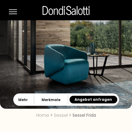
​Angebot anfragen
​Mehr
​​Merkmale
Home
>
Sessel
>
Sessel Frida