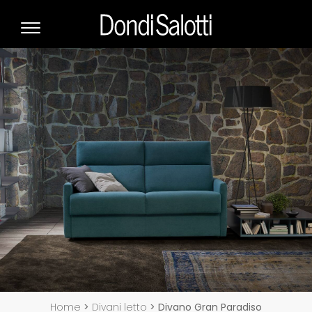
Home
>
Divani letto
>
Divano Gran Paradiso