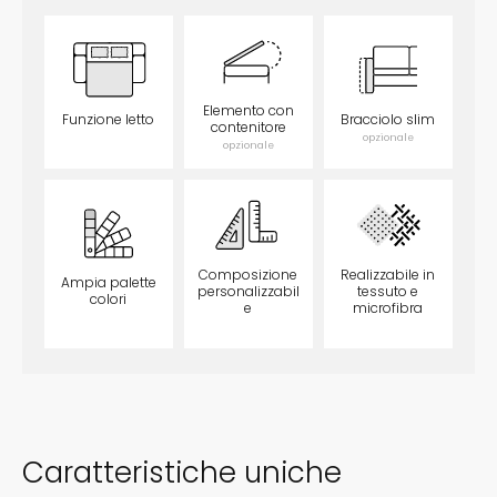
Elemento con
Funzione letto
Bracciolo slim
contenitore
opzionale
opzionale
opzionale
Composizione
Realizzabile in
Ampia palette
personalizzabil
tessuto e
colori
e
microfibra
opzionale
opzionale
opzionale
Caratteristiche uniche