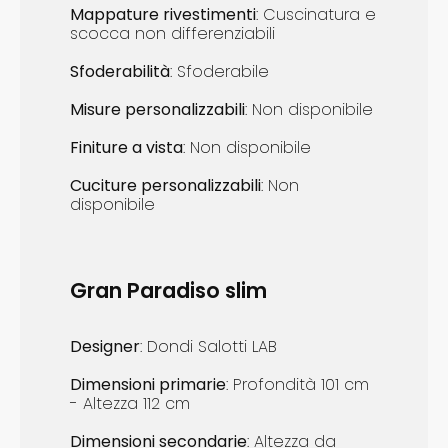
Mappature r
ivestimenti
: Cuscinatura e
scocca non differenziabili
Sfoderabilità
: Sfoderabile
Misure p
ersonalizzabili
: Non disponibile
Finiture a vista
: ​Non disponibile
Cuciture p
ersonalizzabili
: ​Non
disponibile
Gran Paradiso slim
Designer
: Dondi Salotti LAB
Dimensioni
primarie
: Profondità 101 cm
- Altezza 112 cm
Dimensioni
s
econdarie
: ​Altezza da