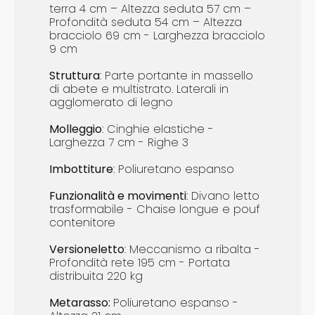
terra 4 cm – Altezza seduta 57 cm –
Profondità seduta 54 cm – Altezza
bracciolo 69 cm - Larghezza bracciolo
9 cm
Struttura
: Parte portante in massello
di abete e multistrato. Laterali in
agglomerato di legno
Molleggio
: Cinghie elastiche -
Larghezza 7 cm - Righe 3
Imbottiture
: Poliuretano espanso
Funzionalità e m
ovimenti
: Divano letto
trasformabile - Chaise longue e pouf
contenitore
Versione
letto
: Meccanismo a ribalta -
Profondità rete 195 cm - Portata
distribuita 220 kg
Metarasso:
Poliuretano espanso -