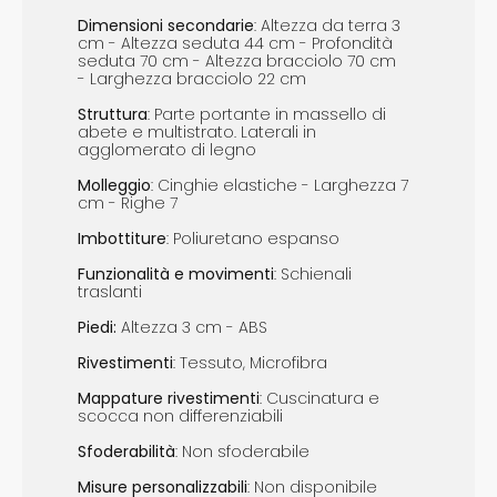
Dimensioni
s
econdarie
: Altezza da terra 3
cm - Altezza seduta 44 cm - Profondità
seduta 70 cm - Altezza bracciolo 70 cm
- Larghezza bracciolo 22 cm
Struttura
: Parte portante in massello di
abete e multistrato. Laterali in
agglomerato di legno
Molleggio
: Cinghie elastiche - Larghezza 7
cm - Righe 7
Imbottiture
: Poliuretano espanso
Funzionalità e m
ovimenti
: Schienali
traslanti
Piedi
:
Altezza 3 cm - ABS
Rivestimenti
: Tessuto, Microfibra
Mappature r
ivestimenti
: Cuscinatura e
scocca non differenziabili
Sfoderabilità
: Non sfoderabile
Misure p
ersonalizzabili
: Non disponibile