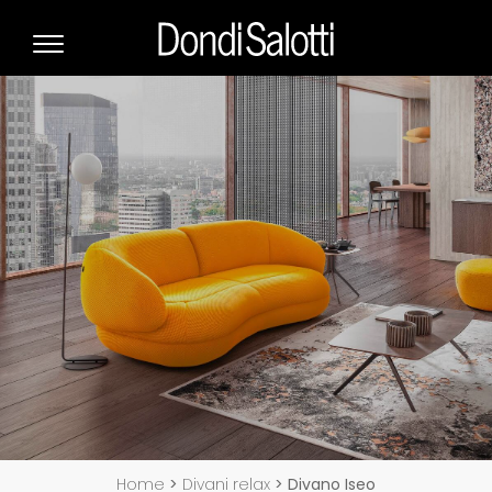
Home
>
Divani relax
>
Divano Iseo