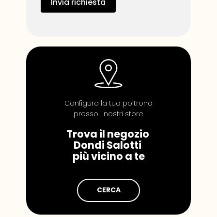
Invia richiesta
Configura la tua poltrona
pr​​esso i nostri store
Trova il negozio
Dondi Salotti
più vicino a te
CERCA