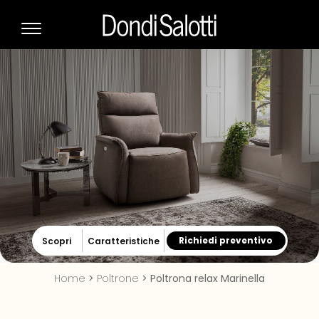
Richiedi preventivo
Scopri
Caratteristiche
Home
>
Poltrone
>
Poltrona relax Marinella