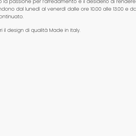
la passione per l’arredamento e il desiderio di rendere i 
ttendono dal lunedì al venerdì dalle ore 10.00 alle 13.00 e da
continuato.
il design di qualità Made in Italy.