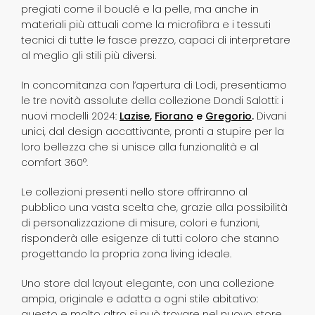
pregiati come il bouclé e la pelle, ma anche in
materiali più attuali come la microfibra e i tessuti
tecnici di tutte le fasce prezzo, capaci di interpretare
al meglio gli stili più diversi.
In concomitanza con l’apertura di Lodi, presentiamo
le tre novità assolute della collezione Dondi Salotti: i
nuovi modelli 2024:
Lazise
,
Fiorano
e
Gregorio
.
Divani
unici, dal design accattivante, pronti a stupire per la
loro bellezza che si unisce alla funzionalità e al
comfort 360°.
Le collezioni presenti nello store offriranno al
pubblico una vasta scelta che, grazie alla possibilità
di personalizzazione di misure, colori e funzioni,
risponderà alle esigenze di tutti coloro che stanno
progettando la propria zona living ideale.
Uno store dal layout elegante, con una collezione
ampia, originale e adatta a ogni stile abitativo:
questo e molto altro si può trovare nel nuovo store