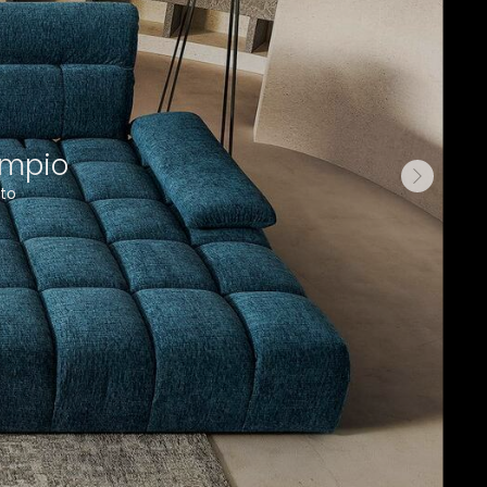
empio
to