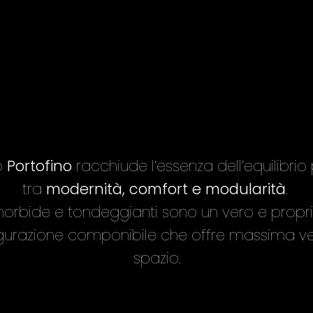
no
Portofino
racchiude l’essenza dell’equilibrio
tra
modernità
, comfort e modularità
.
rbide e tondeggianti sono un vero e proprio 
urazione componibile che offre massima vers
spazio.