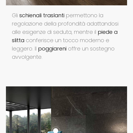
Gli
schienali traslanti
permettono la
regolazione della profondità adattandosi
alle esigenze di seduta, mentre il
piede a
slitta
conferisce un tocco moderno e
leggero. Il
poggiareni
offre un sostegno
avvolgente.