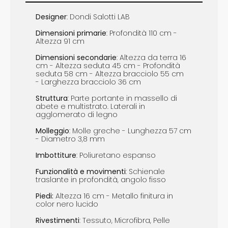
Designer
: Dondi Salotti LAB
Dimensioni
primarie
: Profondità 110 cm -
Altezza 91 cm
Dimensioni
s
econdarie
: Altezza da terra 16
cm - Altezza seduta 45 cm - Profondità
seduta 58 cm - Altezza bracciolo 55 cm
- Larghezza bracciolo 36 cm
Struttura
: Parte portante in massello di
abete e multistrato. Laterali in
agglomerato di legno
Molleggio
: ​Molle greche - Lunghezza 57 cm
- Diametro 3,8 mm
Imbottiture
: Poliuretano espanso
Funzionalità e m
ovimenti
: Schienale
traslante in profondità, angolo fisso
Piedi
:
Altezza 16 cm - Metallo finitura in
color nero lucido
Rivestimenti
: Tessuto, Microfibra, Pelle