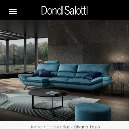
Home
>
Divani relax
>
Divano Tazio