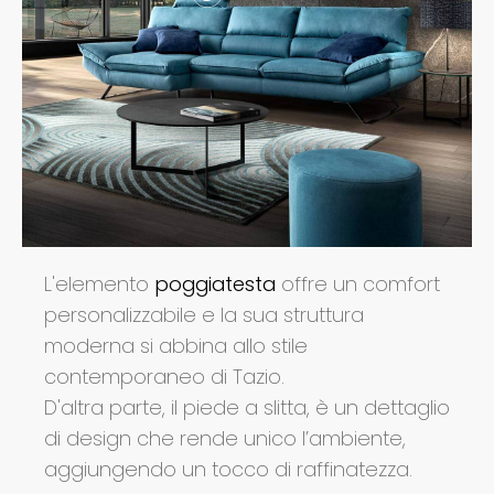
L'elemento
poggiatesta
offre un comfort
personalizzabile e la sua struttura
moderna si abbina allo stile
contemporaneo di Tazio.
D'altra parte, il piede a slitta, è un dettaglio
di design che rende unico l’ambiente,
aggiungendo un tocco di raffinatezza.