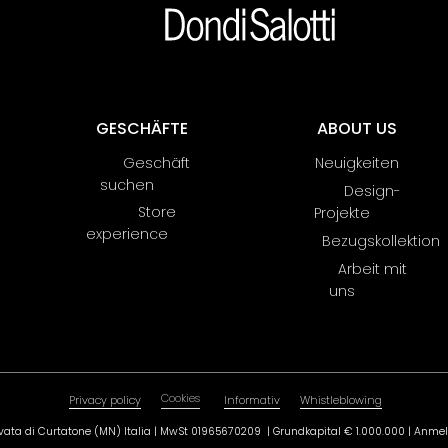
GESCHÄFTE
ABOUT US
Geschäft
Neuigkeiten
suchen
Design-
Store
Projekte
experience
Bezugskollektion
Arbeit mit
uns
Cookies
Privacy policy
Informativ
Whistleblowing
0 Levata di Curtatone (MN) Italia | MwSt 01965670209 | ​Grundkapital € 1.000.000 |