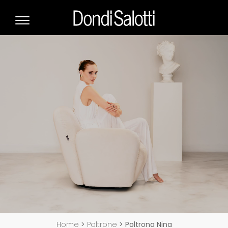
Home
>
Poltrone
>
Poltrona Nina