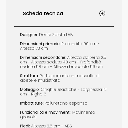
Scheda tecnica
Designer
: Dondi Salotti LAB
Dimensioni
primarie
: Profondità 90 cm -
Altezza 73 cm
Dimensioni
s
econdarie
: Altezza da terra 2,5
cm - Altezza seduta 40 cm - Profondità
seduta 58 cm - Altezza bracciolo 56 cm
Struttura
: Parte portante in massello di
abete e multistrato
Molleggio
: Cinghie elastiche - Larghezza 12
cm - Righe 6
Imbottiture
: Poliuretano espanso
Funzionalità e m
ovimenti
: Movimento
girevole
Piedi
:
Altezza 2,5 cm - ABS